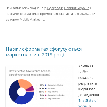
Цей запис оприлюднено у
Інфографік
,
Новини: Україна
і
позначено
аналітика
,
промоакція
,
статистика
о
05.03.2019
автором
MobileMarketing
.
На яких форматах сфокусуються
маркетологи в 2019 році
Компанія
Buffer
показала
результати
щорічного
дослідження
The State of
Social
, у