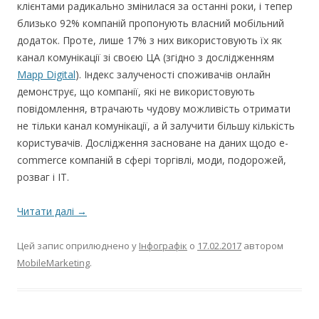
клієнтами радикально змінилася за останні роки, і тепер
близько 92% компаній пропонують власний мобільний
додаток. Проте, лише 17% з них використовують їх як
канал комунікації зі своєю ЦА (згідно з дослідженням
Mapp Digital
). Індекс залученості споживачів онлайн
демонструє, що компанії, які не використовують
повідомлення, втрачають чудову можливість отримати
не тільки канал комунікації, а й залучити більшу кількість
користувачів. Дослідження засноване на даних щодо e-
commerce компаній в сфері торгівлі, моди, подорожей,
розваг і ІТ.
Читати далі
→
Цей запис оприлюднено у
Інфографік
о
17.02.2017
автором
MobileMarketing
.