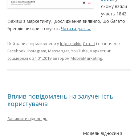
якому взяли
участь 1842
фахівці з маркетингу. Дослідження виявило, що багато
брендів використовують
Читати далі
→
Цей запис оприлюднено у
Інфографік
,
Статті
і позначено
Facebook
,
Instagram
,
Messenger
,
YouTube
,
маркетинг
,
соцмережі
о
24.01.2019
автором
MobileMarketing
.
Вплив повідомлень на залученість
користувачів
Залишити відповідь
Модель відносин з