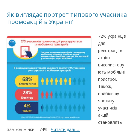
Як виглядає портрет типового учасника
промоакцій в Україні?
72% українців
для
реєстрації в
акціях
використову
ють мобільні
пристрої.
Також,
найбільшу
частину
учасників
акцій
становлять
заміжні жінки – 74%.
Читати далі
→