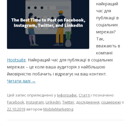
найкращий
час для
публікації в
соціальних
мережах?
Так,
вважають в
компанії
Hootsuite
. Найкращий час для публікації в соціальних
мережах – це коли ваша аудиторія з найбільшою
ймовірністю побачить і відреагує на ваш контент.
Читати далі
→
Цей запис оприлюднено у
Інфографік
,
Статті
і позначено
Facebook
,
Instagram
,
Linkedin
,
Twitter
,
дослідження
,
соцмережі
о
22.10.2019
автором
MobileMarketing
.