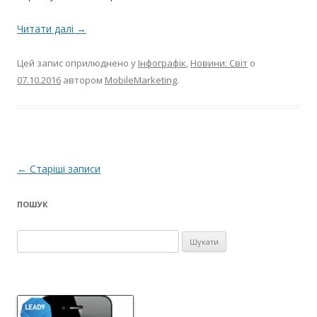
Читати далі
→
Цей запис оприлюднено у
Інфографік
,
Новини: Світ
о
07.10.2016
автором
MobileMarketing
.
Н
←
Старіші записи
а
ПОШУК
в
і
Пошук:
г
а
ц
і