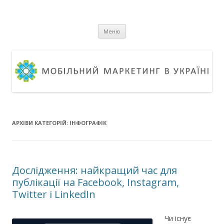
Мобільний маркетинг в Україні
Журнал про ринок мобільного маркетингу в Україні та світі
Перейти
Меню
до
вмісту
АРХІВИ КАТЕГОРІЙ:
ІНФОГРАФІК
Дослідження: найкращий час для
публікації на Facebook, Instagram,
Twitter і LinkedIn
Чи існує