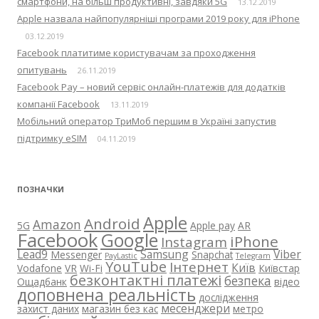
смартфони, на більш продуктивні, завдяки 5G
13.12.2019
Apple назвала найпопулярніші програми 2019 року для iPhone
03.12.2019
Facebook платитиме користувачам за проходження
опитувань
26.11.2019
Facebook Pay – новий сервіс онлайн-платежів для додатків
компанії Facebook
13.11.2019
Мобільний оператор ТриМоб першим в Україні запустив
підтримку eSIM
04.11.2019
ПОЗНАЧКИ
Apple
Android
Amazon
5G
Apple pay
AR
Facebook
Google
iPhone
Instagram
Lead9
Samsung
Viber
Messenger
Snapchat
PayLastic
Telegram
YouTube
Інтернет
Київ
Vodafone
VR
Wi-Fi
Київстар
безконтактні платежі
безпека
Ощадбанк
відео
доповнена реальність
дослідження
месенджери
захист даних
магазин без кас
метро