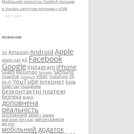
Мобільний оператор ТриМоб першим
в Україні запустив підтримку eSIM
04.11.2019
ПОЗНАЧКИ
Apple
Android
Amazon
5G
Facebook
Apple pay
AR
Google
iPhone
Instagram
Lead9
Samsung
Messenger
PayLastic
Viber
Snapchat
Vodafone
VR
Telegram
YouTube
Інтернет
Київ
Wi-Fi
Київстар
Ощадбанк
безконтактні платежі
безпека
відео
доповнена
реальність
дослідження
захист даних
месенджери
магазин без кас
метро
мобільний додаток