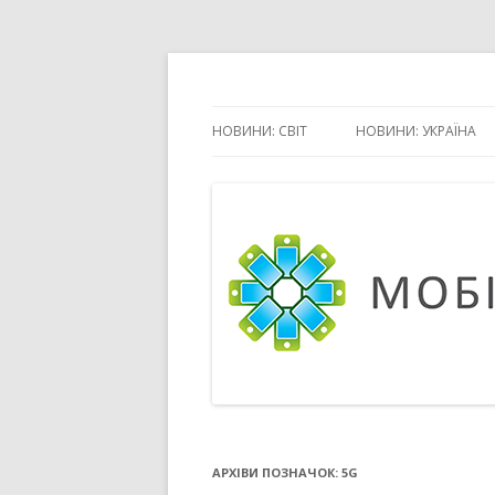
Журнал про ринок мобільного маркетингу
Мобільний маркет
НОВИНИ: СВІТ
НОВИНИ: УКРАЇНА
АРХІВИ ПОЗНАЧОК:
5G