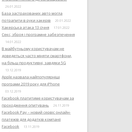
26.01.2022
База застрахованих авто могла
потрапити в руки хакерів
20.01.2022
Хакерська атака 13 січня
17.01.2022
Секс, зброя і програмне забезпечення
14.01.2022
В майбутньому користувачам не
доведеться часто міняти смартфони,
на більш продуктивні, завдяки 5G
13.12.2019
Apple назвала найпопулярніші
програми 2019 року для iPhone
03.12.2019
Facebook платитиме користувачам за
проходження опитувань
26.11.2019
Facebook Pay – новий сервіс онлайн-
платежів для додатків компанії
Facebook
13.11.2019