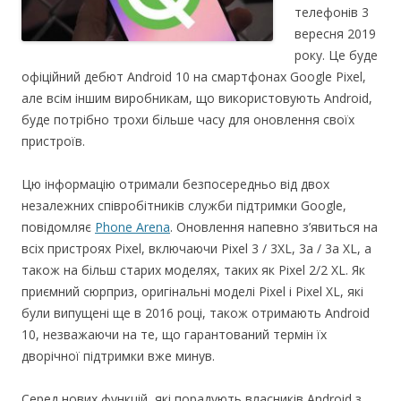
телефонів 3
вересня 2019
року. Це буде
офіційний дебют Android 10
на смартфонах Google Pixel,
але всім іншим виробникам, що використовують Android,
буде потрібно трохи більше часу для оновлення своїх
пристроїв.
Цю інформацію отримали безпосередньо від двох
незалежних співробітників служби підтримки Google,
повідомляє
Phone Arena
. Оновлення напевно з’явиться на
всіх пристроях Pixel, включаючи Pixel 3 / 3XL, 3a / 3a XL, а
також на більш старих моделях, таких як Pixel 2/2 XL. Як
приємний сюрприз, оригінальні моделі Pixel і Pixel XL, які
були випущені ще в 2016 році, також отримають Android
10, незважаючи на те, що гарантований термін їх
дворічної підтримки вже минув.
Серед нових функцій, які порадують власників Android з