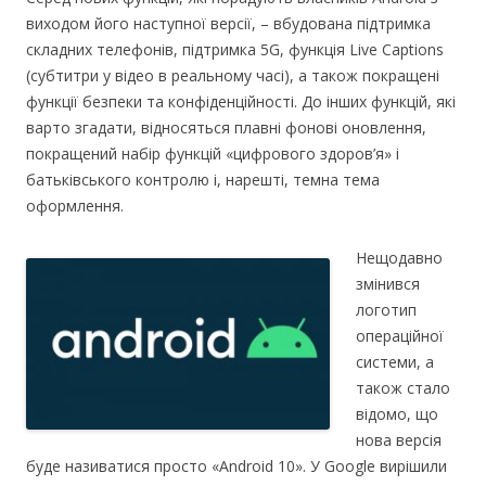
виходом його наступної версії, – вбудована підтримка
складних телефонів, підтримка 5G, функція Live Captions
(субтитри у відео в реальному часі), а також покращені
функції безпеки та конфіденційності. До інших функцій, які
варто згадати, відносяться плавні фонові оновлення,
покращений набір функцій «цифрового здоров’я» і
батьківського контролю і, нарешті, темна тема
оформлення.
Нещодавно
змінився
логотип
операційної
системи, а
також стало
відомо, що
нова версія
буде називатися просто «Android 10». У Google вирішили