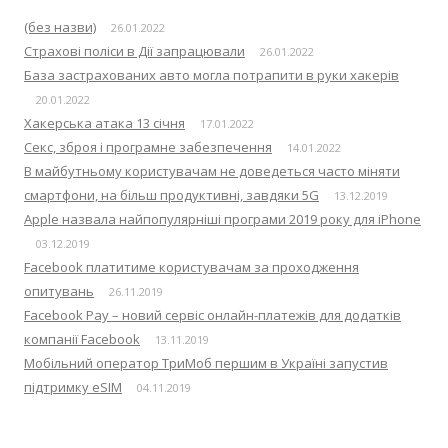
(без назви)
26.01.2022
Страхові поліси в Дії запрацювали
26.01.2022
База застрахованих авто могла потрапити в руки хакерів
20.01.2022
Хакерська атака 13 січня
17.01.2022
Секс, зброя і програмне забезпечення
14.01.2022
В майбутньому користувачам не доведеться часто міняти
смартфони, на більш продуктивні, завдяки 5G
13.12.2019
Apple назвала найпопулярніші програми 2019 року для iPhone
03.12.2019
Facebook платитиме користувачам за проходження
опитувань
26.11.2019
Facebook Pay – новий сервіс онлайн-платежів для додатків
компанії Facebook
13.11.2019
Мобільний оператор ТриМоб першим в Україні запустив
підтримку eSIM
04.11.2019