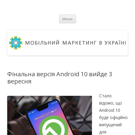
Мобільний маркетинг в Україні
Журнал про ринок мобільного маркетингу в Україні та світі
Перейти
Меню
до
вмісту
Фінальна версія Android 10 вийде 3
вересня
Стало
відомо, що
Android 10
буде офіційно
випущений
для