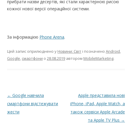
прибрати назви десертів, які стали характерною рисою
кожної нової версії операційної системи.
За інформацією
Phone Arena
.
Цей запис оприлюднено у
Новини: Світ
і позначено
Android
,
Google
,
смартфони
о
28.08.2019
автором
MobileMarketing
.
Н
←
Google навчила
Apple представила нові
а
смартфони відстежувати
iPhone, iPad, Apple Watch, а
в
жести
також сервіси Apple Arcade
і
та Apple TV Plus
→
г