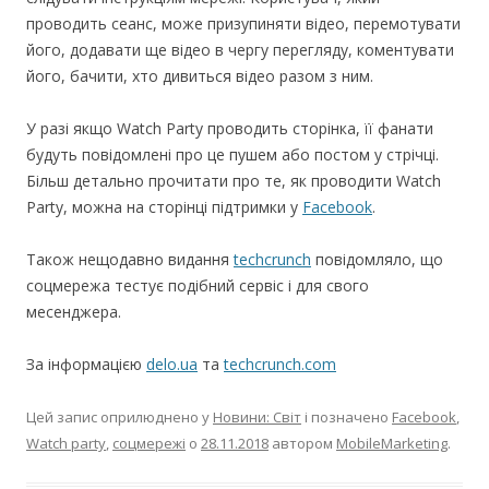
проводить сеанс, може призупиняти відео, перемотувати
його, додавати ще відео в чергу перегляду, коментувати
його, бачити, хто дивиться відео разом з ним.
У разі якщо Watch Party проводить сторінка, її фанати
будуть повідомлені про це пушем або постом у стрічці.
Більш детально прочитати про те, як проводити Watch
Party, можна на сторінці підтримки у
Facebook
.
Також нещодавно видання
techcrunch
повідомляло, що
соцмережа тестує подібний сервіс і для свого
месенджера.
За інформацією
delo.ua
та
techcrunch.com
Цей запис оприлюднено у
Новини: Світ
і позначено
Facebook
,
Watch party
,
соцмережі
о
28.11.2018
автором
MobileMarketing
.