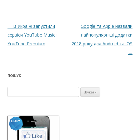
Н
←
В Україні запустили
Google та Apple назвали
а
сервіси YouTube Music і
найпопулярніші додатки
в
YouTube Premium
2018 року для Android та iOS
і
→
г
а
ПОШУК
ц
і
Пошук:
я
п
о
з
а
п