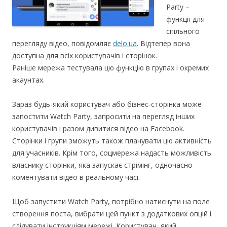
Party –
функції для
спільного
перегляду відео, повідомляє
delo.ua
. Відтепер вона
доступна для всіх користувачів і сторінок.
Раніше мережа тестувала цю функцію в групах і окремих
акаунтах.
Зараз будь-який користувач або бізнес-сторінка може
запостити Watch Party, запросити на перегляд інших
користувачів і разом дивитися відео на Facebook.
Сторінки і групи зможуть також планувати цю активність
для учасників. Крім того, соцмережа надасть можливість
власнику сторінки, яка запускає стрімінг, одночасно
коментувати відео в реальному часі.
Щоб запустити Watch Party, потрібно натиснути на поле
створення поста, вибрати цей пункт з додаткових опцій і
слідувати інструкціям мережі. Користувач, який