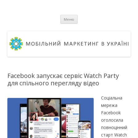
Мобільний маркетинг в Україні
Журнал про ринок мобільного маркетингу в Україні та світі
Перейти
Меню
до
вмісту
Facebook запускає сервіс Watch Party
для спільного перегляду відео
Соціальна
мережа
Facebook
оголосила
повноцінний
старт Watch