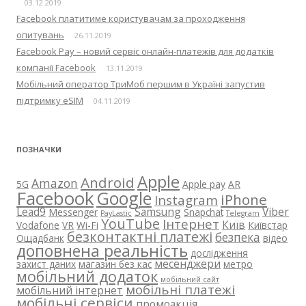
03.12.2019
Facebook платитиме користувачам за проходження
опитувань
26.11.2019
Facebook Pay – новий сервіс онлайн-платежів для додатків
компанії Facebook
13.11.2019
Мобільний оператор ТриМоб першим в Україні запустив
підтримку eSIM
04.11.2019
ПОЗНАЧКИ
Apple
Android
Amazon
5G
Apple pay
AR
Facebook
Google
iPhone
Instagram
Lead9
Samsung
Viber
Messenger
Snapchat
PayLastic
Telegram
YouTube
Інтернет
Київ
Vodafone
VR
Wi-Fi
Київстар
безконтактні платежі
безпека
Ощадбанк
відео
доповнена реальність
дослідження
месенджери
захист даних
магазин без кас
метро
мобільний додаток
мобільний сайт
мобільні платежі
мобільний інтернет
мобільні сервіси
промоакція